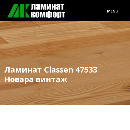
MENU
ГЛАВНАЯ
КАТАЛОГ
АКЦИИ И СКИДКИ
Ламинат Classen 47533
РАССРОЧКА
Новара винтаж
КОНТАКТЫ
СТАТЬИ